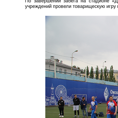
По завершении забега на стадионе «
учреждений провели товарищескую игру 