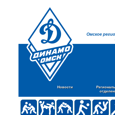
Омское реги
Новости
Регионал
отделен