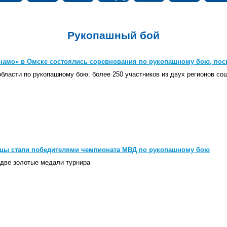
Рукопашный бой
инамо» в Омске состоялись соревнования по рукопашному бою, по
области по рукопашному бою: более 250 участников из двух регионов со
цы стали победителями чемпионата МВД по рукопашному бою
две золотые медали турнира