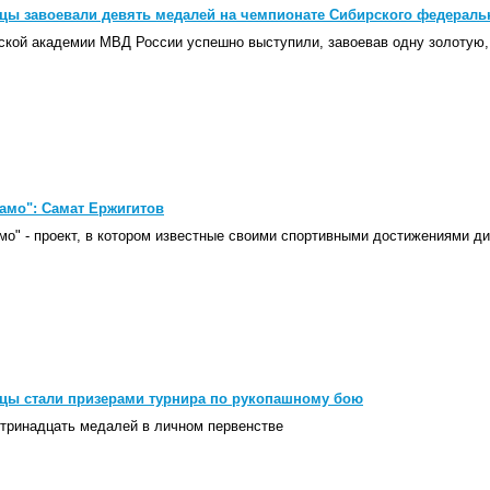
ы завоевали девять медалей на чемпионате Сибирского федераль
кой академии МВД России успешно выступили, завоевав одну золотую, 
амо": Самат Ержигитов
мо" - проект, в котором известные своими спортивными достижениями 
цы стали призерами турнира по рукопашному бою
тринадцать медалей в личном первенстве