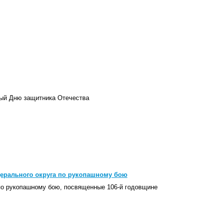
ный Дню защитника Отечества
ерального округа по рукопашному бою
по рукопашному бою, посвященные 106-й годовщине