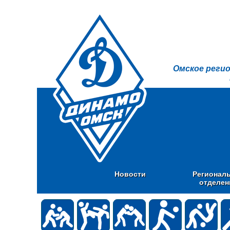
Омское реги
Новости
Регионал
отделен