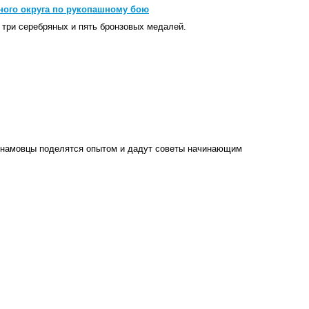
ного округа по рукопашному бою
три серебряных и пять бронзовых медалей.
динамовцы поделятся опытом и дадут советы начинающим