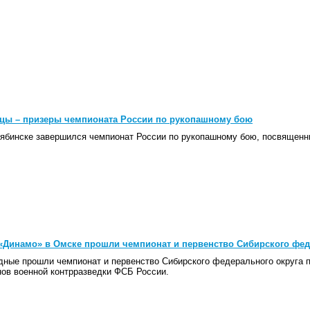
цы – призеры чемпионата России по рукопашному бою
ябинске завершился чемпионат России по рукопашному бою, посвящен
«Динамо» в Омске прошли чемпионат и первенство Сибирского фед
ные прошли чемпионат и первенство Сибирского федерального округа 
нов военной контрразведки ФСБ России.