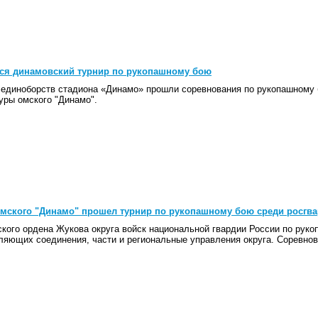
лся динамовский турнир по рукопашному бою
е единоборств стадиона «Динамо» прошли соревнования по рукопашному 
уры омского "Динамо".
мского "Динамо" прошел турнир по рукопашному бою среди росгв
кого ордена Жукова округа войск национальной гвардии России по руко
ляющих соединения, части и региональные управления округа. Соревнов