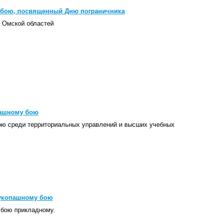
 бою, посвященный Дню пограничника
и Омской областей
пашному бою
ою среди территориальных управлений и высших учебных
рукопашному бою
 бою прикладному.