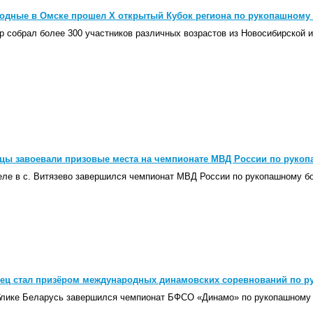
одные в Омске прошел X открытый Кубок региона по рукопашному
 собрал более 300 участников различных возрастов из Новосибирской 
цы завоевали призовые места на чемпионате МВД России по руко
ле в с. Витязево завершился чемпионат МВД России по рукопашному б
ец стал призёром международных динамовских соревнований по 
блике Беларусь завершился чемпионат БФСО «Динамо» по рукопашному