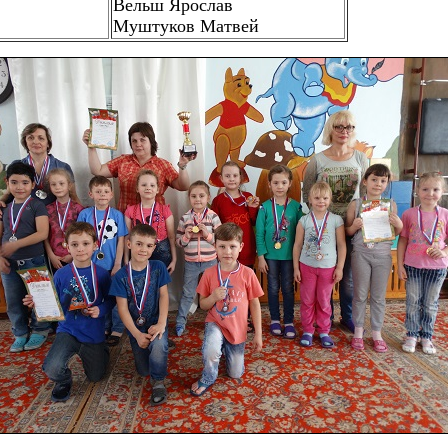
Вельш Ярослав
Муштуков Матвей