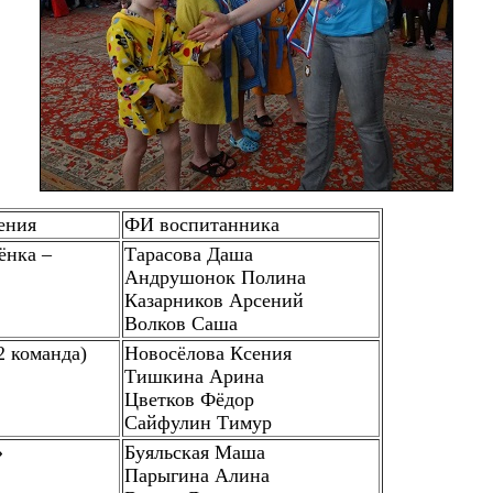
ения
ФИ воспитанника
ёнка –
Тарасова Даша
Андрушонок Полина
Казарников Арсений
Волков Саша
2 команда)
Новосёлова Ксения
Тишкина Арина
Цветков Фёдор
Сайфулин Тимур
»
Буяльская Маша
Парыгина Алина