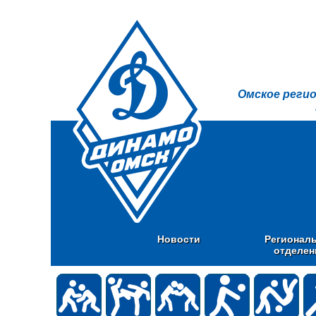
Омское реги
Новости
Регионал
отделен